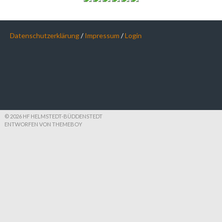
Datenschutzerklärung
/
Impressum
/
Login
© 2026 HF HELMSTEDT-BÜDDENSTEDT
ENTWORFEN VON THEMEBOY