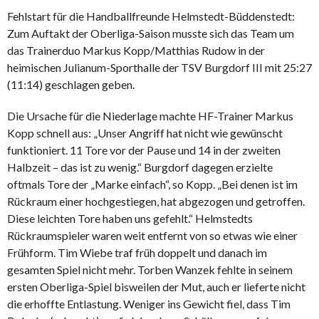
Fehlstart für die Handballfreunde Helmstedt-Büddenstedt:
Zum Auftakt der Oberliga-Saison musste sich das Team um
das Trainerduo Markus Kopp/Matthias Rudow in der
heimischen Julianum-Sporthalle der TSV Burgdorf III mit 25:27
(11:14) geschlagen geben.
Die Ursache für die Niederlage machte HF-Trainer Markus
Kopp schnell aus: „Unser Angriff hat nicht wie gewünscht
funktioniert. 11 Tore vor der Pause und 14 in der zweiten
Halbzeit – das ist zu wenig.“ Burgdorf dagegen erzielte
oftmals Tore der „Marke einfach“, so Kopp. „Bei denen ist im
Rückraum einer hochgestiegen, hat abgezogen und getroffen.
Diese leichten Tore haben uns gefehlt.“ Helmstedts
Rückraumspieler waren weit entfernt von so etwas wie einer
Frühform. Tim Wiebe traf früh doppelt und danach im
gesamten Spiel nicht mehr. Torben Wanzek fehlte in seinem
ersten Oberliga-Spiel bisweilen der Mut, auch er lieferte nicht
die erhoffte Entlastung. Weniger ins Gewicht fiel, dass Tim