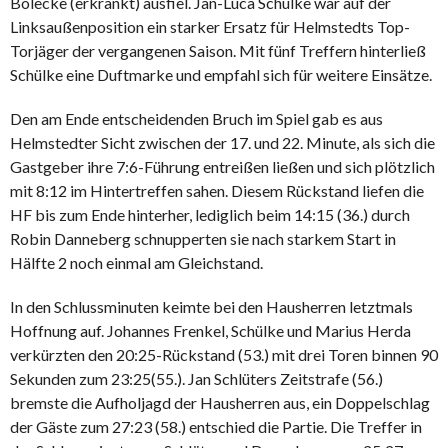
Bolecke (erkrankt) ausfiel. Jan-Luca Schülke war auf der
Linksaußenposition ein starker Ersatz für Helmstedts Top-
Torjäger der vergangenen Saison. Mit fünf Treffern hinterließ
Schülke eine Duftmarke und empfahl sich für weitere Einsätze.
Den am Ende entscheidenden Bruch im Spiel gab es aus
Helmstedter Sicht zwischen der 17. und 22. Minute, als sich die
Gastgeber ihre 7:6-Führung entreißen ließen und sich plötzlich
mit 8:12 im Hintertreffen sahen. Diesem Rückstand liefen die
HF bis zum Ende hinterher, lediglich beim 14:15 (36.) durch
Robin Danneberg schnupperten sie nach starkem Start in
Hälfte 2 noch einmal am Gleichstand.
In den Schlussminuten keimte bei den Hausherren letztmals
Hoffnung auf. Johannes Frenkel, Schülke und Marius Herda
verkürzten den 20:25-Rückstand (53.) mit drei Toren binnen 90
Sekunden zum 23:25(55.). Jan Schlüters Zeitstrafe (56.)
bremste die Aufholjagd der Hausherren aus, ein Doppelschlag
der Gäste zum 27:23 (58.) entschied die Partie. Die Treffer in