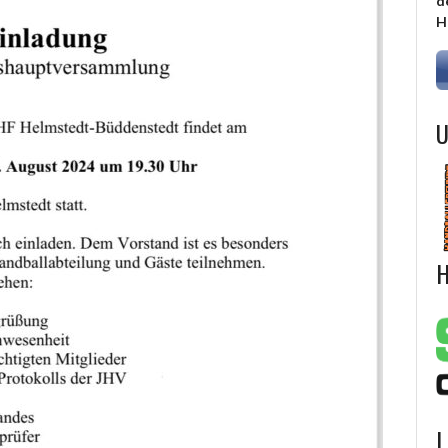
d
H
U
H
L