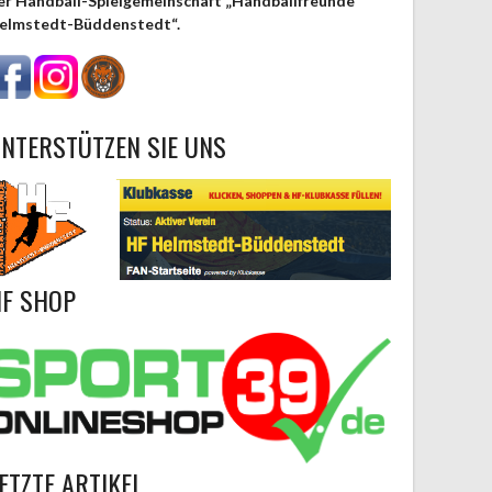
er Handball-Spielgemeinschaft „Handballfreunde
elmstedt-Büddenstedt“.
NTERSTÜTZEN SIE UNS
F SHOP
ETZTE ARTIKEL