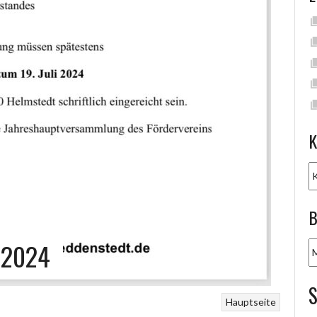
K
K
B
 2024
B
A
Hauptseite