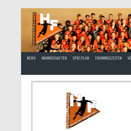
Springe
zum
Inhalt
NEWS
MANNSCHAFTEN
SPIELPLAN
TRAININGSZEITEN
V