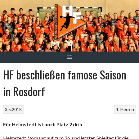
Springe
zum
Inhalt
HF beschließen famose Saison
in Rosdorf
3.5.2018
1. Herren
Für Helmstedt ist noch Platz 2 drin.
Helmstedt. Vorhang auf zum 26. und letzten Spieltag für die