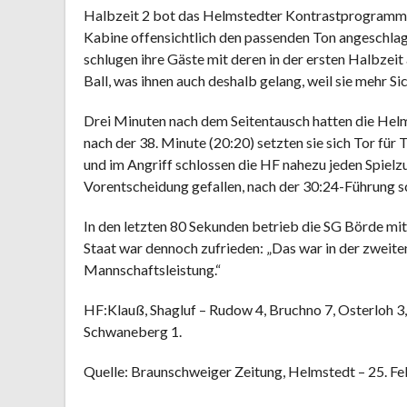
Halbzeit 2 bot das Helmstedter Kontrastprogramm. 
Kabine offensichtlich den passenden Ton angeschlag
schlugen ihre Gäste mit deren in der ersten Halbze
Ball, was ihnen auch deshalb gelang, weil sie mehr 
Drei Minuten nach dem Seitentausch hatten die Helm
nach der 38. Minute (20:20) setzten sie sich Tor für 
und im Angriff schlossen die HF nahezu jeden Spielzu
Vorentscheidung gefallen, nach der 30:24-Führung sc
In den letzten 80 Sekunden betrieb die SG Börde mit
Staat war dennoch zufrieden: „Das war in der zweit
Mannschaftsleistung.“
HF:Klauß, Shagluf – Rudow 4, Bruchno 7, Osterloh 3,
Schwaneberg 1.
Quelle: Braunschweiger Zeitung, Helmstedt – 25. Fe