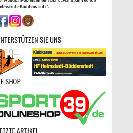
er Handball-Spielgemeinschaft „Handballfreunde
elmstedt-Büddenstedt“.
NTERSTÜTZEN SIE UNS
F SHOP
ETZTE ARTIKEL