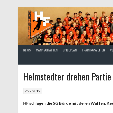
Springe
zum
Inhalt
NEWS
MANNSCHAFTEN
SPIELPLAN
TRAININGSZEITEN
V
Helmstedter drehen Partie
25.2.2019
HF schlagen die SG Börde mit deren Waffen. Keep