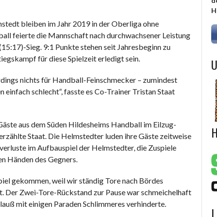
d
H
tedt bleiben im Jahr 2019 in der Oberliga ohne
all feierte die Mannschaft nach durchwachsener Leistung
(15:17)-Sieg. 9:1 Punkte stehen seit Jahresbeginn zu
egskampf für diese Spielzeit erledigt sein.
U
erdings nichts für Handball-Feinschmecker – zumindest
 einfach schlecht“, fasste es Co-Trainer Tristan Staat
 Gäste aus dem Süden Hildesheims Handball im Eilzug-
H
erzählte Staat. Die Helmstedter luden ihre Gäste zeitweise
allverluste im Aufbauspiel der Helmstedter, die Zuspiele
 den Händen des Gegners.
spiel gekommen, weil wir ständig Tore nach Bördes
t. Der Zwei-Tore-Rückstand zur Pause war schmeichelhaft
Klauß mit einigen Paraden Schlimmeres verhinderte.
L