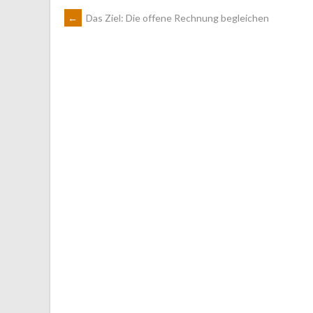
ARTIKEL-
←
Das Ziel: Die offene Rechnung begleichen
NAVIGATION