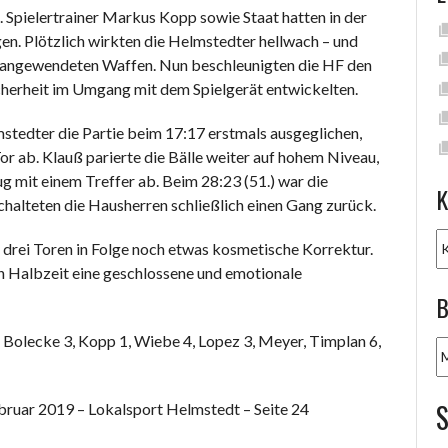
Spielertrainer Markus Kopp sowie Staat hatten in der
en. Plötzlich wirkten die Helmstedter hellwach – und
it angewendeten Waffen. Nun beschleunigten die HF den
Sicherheit im Umgang mit dem Spielgerät entwickelten.
stedter die Partie beim 17:17 erstmals ausgeglichen,
Tor ab. Klauß parierte die Bälle weiter auf hohem Niveau,
g mit einem Treffer ab. Beim 28:23 (51.) war die
K
halteten die Hausherren schließlich einen Gang zurück.
K
 drei Toren in Folge noch etwas kosmetische Korrektur.
en Halbzeit eine geschlossene und emotionale
B
 Bolecke 3, Kopp 1, Wiebe 4, Lopez 3, Meyer, Timplan 6,
B
A
bruar 2019 – Lokalsport Helmstedt – Seite 24