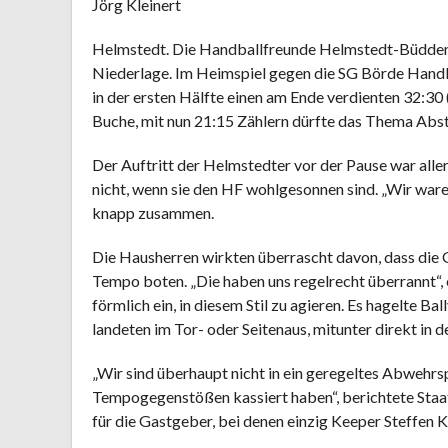
Jörg Kleinert
Helmstedt. Die Handballfreunde Helmstedt-Büddens
Niederlage. Im Heimspiel gegen die SG Börde Handb
in der ersten Hälfte einen am Ende verdienten 32:30 
Buche, mit nun 21:15 Zählern dürfte das Thema Absti
Der Auftritt der Helmstedter vor der Pause war all
nicht, wenn sie den HF wohlgesonnen sind. „Wir waren
knapp zusammen.
Die Hausherren wirkten überrascht davon, dass die
Tempo boten. „Die haben uns regelrecht überrannt“, 
förmlich ein, in diesem Stil zu agieren. Es hagelte B
landeten im Tor- oder Seitenaus, mitunter direkt in
„Wir sind überhaupt nicht in ein geregeltes Abwehr
Tempogegenstößen kassiert haben“, berichtete Staa
für die Gastgeber, bei denen einzig Keeper Steffen 