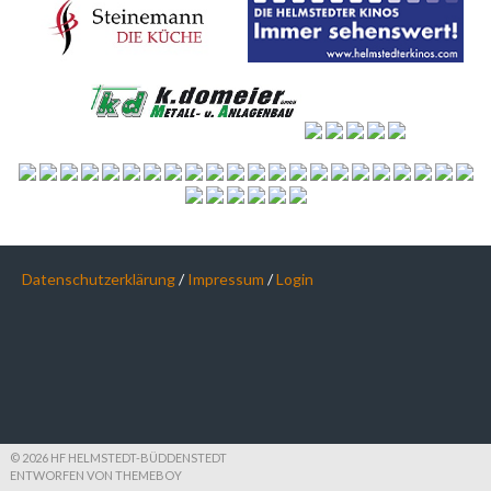
Datenschutzerklärung
/
Impressum
/
Login
© 2026 HF HELMSTEDT-BÜDDENSTEDT
ENTWORFEN VON THEMEBOY