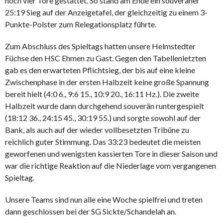
noch vier Tore gestattet. So stand am Ende ein souveräner
25:19 Sieg auf der Anzeigetafel, der gleichzeitig zu einem 3-
Punkte-Polster zum Relegationsplatz führte.
Zum Abschluss des Spieltags hatten unsere Helmstedter
Füchse den HSC Ehmen zu Gast. Gegen den Tabellenletzten
gab es den erwarteten Pflichtsieg, der bis auf eine kleine
Zwischenphase in der ersten Halbzeit keine große Spannung
bereit hielt (4:0 6., 9:6 15., 10:9 20., 16:11 Hz.). Die zweite
Halbzeit wurde dann durchgehend souverän runtergespielt
(18:12 36., 24:15 45., 30:19 55.) und sorgte sowohl auf der
Bank, als auch auf der wieder vollbesetzten Tribüne zu
reichlich guter Stimmung. Das 33:23 bedeutet die meisten
geworfenen und wenigsten kassierten Tore in dieser Saison und
war die richtige Reaktion auf die Niederlage vom vergangenen
Spieltag.
Unsere Teams sind nun alle eine Woche spielfrei und treten
dann geschlossen bei der SG Sickte/Schandelah an.