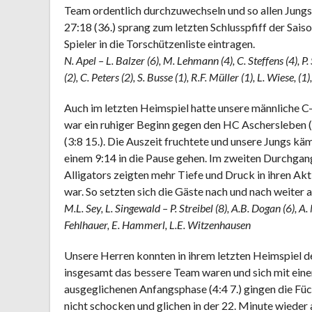
Team ordentlich durchzuwechseln und so allen Jungs 
27:18 (36.) sprang zum letzten Schlusspfiff der Saiso
Spieler in die Torschützenliste eintragen.
N. Apel – L. Balzer (6), M. Lehmann (4), C. Steffens (4), P.
(2), C. Peters (2), S. Busse (1), R.F. Müller (1), L. Wiese, (
Auch im letzten Heimspiel hatte unsere männliche C
war ein ruhiger Beginn gegen den HC Aschersleben (0:
(3:8 15.). Die Auszeit fruchtete und unsere Jungs kä
einem 9:14 in die Pause gehen. Im zweiten Durchgang
Alligators zeigten mehr Tiefe und Druck in ihren Akt
war. So setzten sich die Gäste nach und nach weiter
M.L. Sey, L. Singewald – P. Streibel (8), A.B. Dogan (6), A
Fehlhauer, E. Hammerl, L.E. Witzenhausen
Unsere Herren konnten in ihrem letzten Heimspiel 
insgesamt das bessere Team waren und sich mit eine
ausgeglichenen Anfangsphase (4:4 7.) gingen die Füchs
nicht schocken und glichen in der 22. Minute wieder