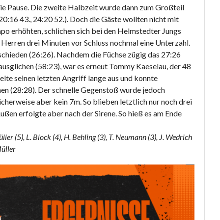
 die Pause. Die zweite Halbzeit wurde dann zum Großteil
20:16 43., 24:20 52.). Doch die Gäste wollten nicht mit
po erhöhten, schlichen sich bei den Helmstedter Jungs
 Herren drei Minuten vor Schluss nochmal eine Unterzahl.
tschieden (26:26). Nachdem die Füchse zügig das 27:26
 ausglichen (58:23), war es erneut Tommy Kaeselau, der 48
elte seinen letzten Angriff lange aus und konnte
chen (28:28). Der schnelle Gegenstoß wurde jedoch
icherweise aber kein 7m. So blieben letztlich nur noch drei
Außen erfolgte aber nach der Sirene. So hieß es am Ende
ller (5), L. Block (4), H. Behling (3), T. Neumann (3), J. Wedrich
Müller