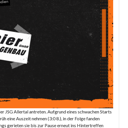
r JSG Allertal antreten. Aufgrund eines schwachen Starts
h eine Auszeit nehmen (3:0 8.), in der Folge fanden
ngs gerieten sie bis zur Pause erneut ins Hintertreffen