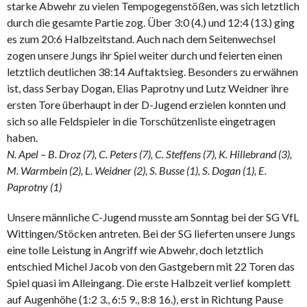
starke Abwehr zu vielen Tempogegenstößen, was sich letztlich
durch die gesamte Partie zog. Über 3:0 (4.) und 12:4 (13.) ging
es zum 20:6 Halbzeitstand. Auch nach dem Seitenwechsel
zogen unsere Jungs ihr Spiel weiter durch und feierten einen
letztlich deutlichen 38:14 Auftaktsieg. Besonders zu erwähnen
ist, dass Serbay Dogan, Elias Paprotny und Lutz Weidner ihre
ersten Tore überhaupt in der D-Jugend erzielen konnten und
sich so alle Feldspieler in die Torschützenliste eingetragen
haben.
N. Apel – B. Droz (7), C. Peters (7), C. Steffens (7), K. Hillebrand (3),
M. Warmbein (2), L. Weidner (2), S. Busse (1), S. Dogan (1), E.
Paprotny (1)
Unsere männliche C-Jugend musste am Sonntag bei der SG VfL
Wittingen/Stöcken antreten. Bei der SG lieferten unsere Jungs
eine tolle Leistung in Angriff wie Abwehr, doch letztlich
entschied Michel Jacob von den Gastgebern mit 22 Toren das
Spiel quasi im Alleingang. Die erste Halbzeit verlief komplett
auf Augenhöhe (1:2 3., 6:5 9., 8:8 16.), erst in Richtung Pause