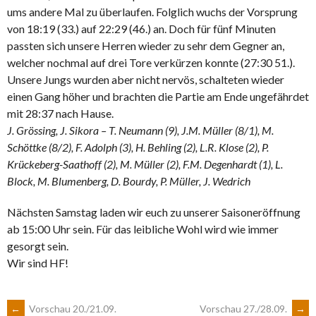
ums andere Mal zu überlaufen. Folglich wuchs der Vorsprung
von 18:19 (33.) auf 22:29 (46.) an. Doch für fünf Minuten
passten sich unsere Herren wieder zu sehr dem Gegner an,
welcher nochmal auf drei Tore verkürzen konnte (27:30 51.).
Unsere Jungs wurden aber nicht nervös, schalteten wieder
einen Gang höher und brachten die Partie am Ende ungefährdet
mit 28:37 nach Hause.
J. Grössing, J. Sikora – T. Neumann (9), J.M. Müller (8/1), M.
Schöttke (8/2), F. Adolph (3), H. Behling (2), L.R. Klose (2), P.
Krückeberg-Saathoff (2), M. Müller (2), F.M. Degenhardt (1), L.
Block, M. Blumenberg, D. Bourdy, P. Müller, J. Wedrich
Nächsten Samstag laden wir euch zu unserer Saisoneröffnung
ab 15:00 Uhr sein. Für das leibliche Wohl wird wie immer
gesorgt sein.
Wir sind HF!
←
Vorschau 20./21.09.
Vorschau 27./28.09.
→