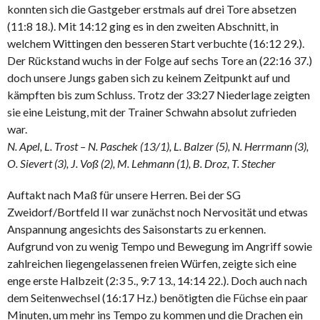
konnten sich die Gastgeber erstmals auf drei Tore absetzen
(11:8 18.). Mit 14:12 ging es in den zweiten Abschnitt, in
welchem Wittingen den besseren Start verbuchte (16:12 29.).
Der Rückstand wuchs in der Folge auf sechs Tore an (22:16 37.)
doch unsere Jungs gaben sich zu keinem Zeitpunkt auf und
kämpften bis zum Schluss. Trotz der 33:27 Niederlage zeigten
sie eine Leistung, mit der Trainer Schwahn absolut zufrieden
war.
N. Apel, L. Trost – N. Paschek (13/1), L. Balzer (5), N. Herrmann (3),
O. Sievert (3), J. Voß (2), M. Lehmann (1), B. Droz, T. Stecher
Auftakt nach Maß für unsere Herren. Bei der SG
Zweidorf/Bortfeld II war zunächst noch Nervosität und etwas
Anspannung angesichts des Saisonstarts zu erkennen.
Aufgrund von zu wenig Tempo und Bewegung im Angriff sowie
zahlreichen liegengelassenen freien Würfen, zeigte sich eine
enge erste Halbzeit (2:3 5., 9:7 13., 14:14 22.). Doch auch nach
dem Seitenwechsel (16:17 Hz.) benötigten die Füchse ein paar
Minuten, um mehr ins Tempo zu kommen und die Drachen ein