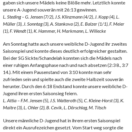
gaben sich unsere Mädels keine Blöße mehr. Letztlich konnte
unsere A-Jugend souverän mit 26:13 gewinnen.
L. Steding – G. Jensen (7/2), J.S. Klinzmann (4/2), J. Kopp (4), L.
Müller (3), J. Sonntag (3), A. Stankova (2), E. Balzer (1/1), F. Meier
(1), F. Wendt (1), K. Hammer, H. Markmann, L. Willecke
Am Sonntag hatte auch unsere weibliche D-Jugend ihr zweites
Saisonspiel und konnte dieses deutlich erfolgreicher gestalten.
Bei der SG Sickte/Schandelah konnten sich die Mädels nach
einer ruhigen Anfangsphase nach und nach absetzen (2:3 8., 3:7
14.). Mit einem Pausenstand von 3:10 konnte man sehr
zufrieden sein und spielte auch die zweite Halbzeit souverän
herunter. Durch den 6:18 Endstand konnte unsere weibliche D-
Jugend ihren ersten Saisonsieg feiern.
L. Attia – F.M. Jensen (5), J.S. Watteroth (5), C. Kleine-Horst (3), K.
Maitre (3), L. Ohler (2), B. Cevik, L. Dörschlag, M. Titsch
Unsere männliche D-Jugend hat in ihrem ersten Saisonspiel
direkt ein Ausrufezeichen gesetzt. Vom Start weg sorgte die