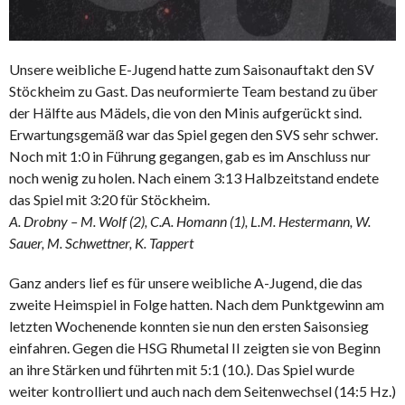
Unsere weibliche E-Jugend hatte zum Saisonauftakt den SV
Stöckheim zu Gast. Das neuformierte Team bestand zu über
der Hälfte aus Mädels, die von den Minis aufgerückt sind.
Erwartungsgemäß war das Spiel gegen den SVS sehr schwer.
Noch mit 1:0 in Führung gegangen, gab es im Anschluss nur
noch wenig zu holen. Nach einem 3:13 Halbzeitstand endete
das Spiel mit 3:20 für Stöckheim.
A. Drobny – M. Wolf (2), C.A. Homann (1), L.M. Hestermann, W.
Sauer, M. Schwettner, K. Tappert
Ganz anders lief es für unsere weibliche A-Jugend, die das
zweite Heimspiel in Folge hatten. Nach dem Punktgewinn am
letzten Wochenende konnten sie nun den ersten Saisonsieg
einfahren. Gegen die HSG Rhumetal II zeigten sie von Beginn
an ihre Stärken und führten mit 5:1 (10.). Das Spiel wurde
weiter kontrolliert und auch nach dem Seitenwechsel (14:5 Hz.)