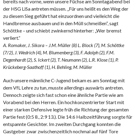
bereits nach vorne, wenn unsere Füchse am Sonntagabend bei
der HSG LiSa antreten müssen. „Für uns heißt es den Weg der
zu diesem Sieg geführt hat einzuordnen und vielleicht die
Handbremse ausbauen und in den Müll schmeißen“, sagt
Schöttke – und schiebt zwinkernd hinterher: „Wer bremst
verliert.“
A. Romaker, J. Sikora – J.M. Müller (8) L. Block (7), M. Schöttke
(7/2), J. Wedrich (4), M. Blumenberg (3), F. Adolph (2), F.M.
Degenhardt (2), S. Ickert (2), T. Neumann (2), L.R. Klose (1), P.
Krückeberg-Saathoff (1), H. Behling, M. Müller
Auch unsere männliche C-Jugend bekam es am Sonntag mit
dem VfL Lehre zu tun, musste allerdings auswärts antreten.
Dennoch zeigte sich fast schon eine ähnliche Partie wie am
Vorabend bei den Herren. Ein hochkonzentrierter Start mit
einer starken Defensive legte früh die Richtung der gesamten
Partie fest (0:5 8., 2:9 13.). Die 14:6 Halbzeitführung sorgte für
entspannte Gesichter. Im zweiten Durchgang konnten die
Gastgeber zwar zwischenzeitlich nochmal auf fünf Tore