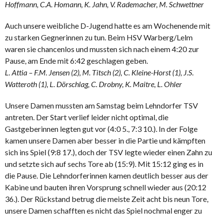
Hoffmann, C.A. Homann, K. Jahn, V. Rademacher, M. Schwettner
Auch unsere weibliche D-Jugend hatte es am Wochenende mit
zu starken Gegnerinnen zu tun. Beim HSV Warberg/Lelm
waren sie chancenlos und mussten sich nach einem 4:20 zur
Pause, am Ende mit 6:42 geschlagen geben.
L. Attia – F.M. Jensen (2), M. Titsch (2), C. Kleine-Horst (1), J.S.
Watteroth (1), L. Dörschlag, C. Drobny, K. Maitre, L. Ohler
Unsere Damen mussten am Samstag beim Lehndorfer TSV
antreten. Der Start verlief leider nicht optimal, die
Gastgeberinnen legten gut vor (4:0 5., 7:3 10.). In der Folge
kamen unsere Damen aber besser in die Partie und kämpften
sich ins Spiel (9:8 17.), doch der TSV legte wieder einen Zahn zu
und setzte sich auf sechs Tore ab (15:9). Mit 15:12 ging es in
die Pause. Die Lehndorferinnen kamen deutlich besser aus der
Kabine und bauten ihren Vorsprung schnell wieder aus (20:12
36.). Der Rückstand betrug die meiste Zeit acht bis neun Tore,
unsere Damen schafften es nicht das Spiel nochmal enger zu