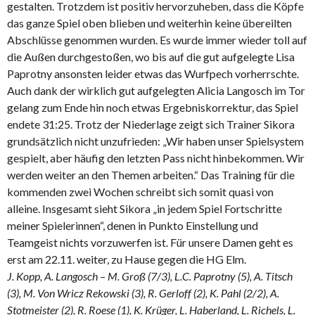
gestalten. Trotzdem ist positiv hervorzuheben, dass die Köpfe
das ganze Spiel oben blieben und weiterhin keine übereilten
Abschlüsse genommen wurden. Es wurde immer wieder toll auf
die Außen durchgestoßen, wo bis auf die gut aufgelegte Lisa
Paprotny ansonsten leider etwas das Wurfpech vorherrschte.
Auch dank der wirklich gut aufgelegten Alicia Langosch im Tor
gelang zum Ende hin noch etwas Ergebniskorrektur, das Spiel
endete 31:25. Trotz der Niederlage zeigt sich Trainer Sikora
grundsätzlich nicht unzufrieden: „Wir haben unser Spielsystem
gespielt, aber häufig den letzten Pass nicht hinbekommen. Wir
werden weiter an den Themen arbeiten.“ Das Training für die
kommenden zwei Wochen schreibt sich somit quasi von
alleine. Insgesamt sieht Sikora „in jedem Spiel Fortschritte
meiner Spielerinnen“, denen in Punkto Einstellung und
Teamgeist nichts vorzuwerfen ist. Für unsere Damen geht es
erst am 22.11. weiter, zu Hause gegen die HG Elm.
J. Kopp, A. Langosch – M. Groß (7/3), L.C. Paprotny (5), A. Titsch
(3), M. Von Wricz Rekowski (3), R. Gerloff (2), K. Pahl (2/2), A.
Stotmeister (2), R. Roese (1), K. Krüger, L. Haberland, L. Richels, L.