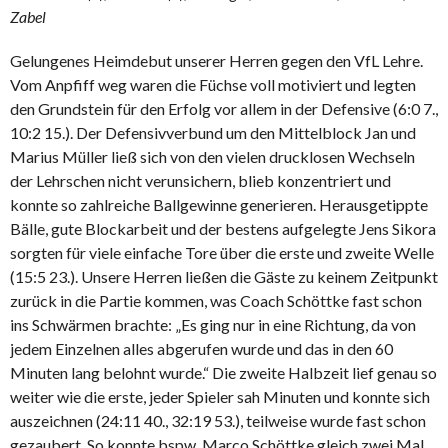
Zabel
Gelungenes Heimdebut unserer Herren gegen den VfL Lehre.
Vom Anpfiff weg waren die Füchse voll motiviert und legten
den Grundstein für den Erfolg vor allem in der Defensive (6:0 7.,
10:2 15.). Der Defensivverbund um den Mittelblock Jan und
Marius Müller ließ sich von den vielen drucklosen Wechseln
der Lehrschen nicht verunsichern, blieb konzentriert und
konnte so zahlreiche Ballgewinne generieren. Herausgetippte
Bälle, gute Blockarbeit und der bestens aufgelegte Jens Sikora
sorgten für viele einfache Tore über die erste und zweite Welle
(15:5 23.). Unsere Herren ließen die Gäste zu keinem Zeitpunkt
zurück in die Partie kommen, was Coach Schöttke fast schon
ins Schwärmen brachte: „Es ging nur in eine Richtung, da von
jedem Einzelnen alles abgerufen wurde und das in den 60
Minuten lang belohnt wurde.“ Die zweite Halbzeit lief genau so
weiter wie die erste, jeder Spieler sah Minuten und konnte sich
auszeichnen (24:11 40., 32:19 53.), teilweise wurde fast schon
gezaubert. So konnte bspw. Marco Schöttke gleich zwei Mal