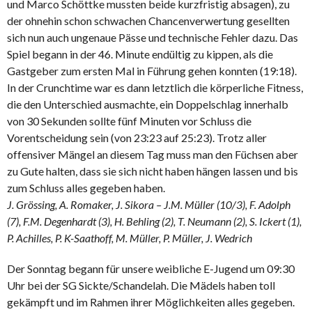
und Marco Schöttke mussten beide kurzfristig absagen), zu
der ohnehin schon schwachen Chancenverwertung gesellten
sich nun auch ungenaue Pässe und technische Fehler dazu. Das
Spiel begann in der 46. Minute endültig zu kippen, als die
Gastgeber zum ersten Mal in Führung gehen konnten (19:18).
In der Crunchtime war es dann letztlich die körperliche Fitness,
die den Unterschied ausmachte, ein Doppelschlag innerhalb
von 30 Sekunden sollte fünf Minuten vor Schluss die
Vorentscheidung sein (von 23:23 auf 25:23). Trotz aller
offensiver Mängel an diesem Tag muss man den Füchsen aber
zu Gute halten, dass sie sich nicht haben hängen lassen und bis
zum Schluss alles gegeben haben.
J. Grössing, A. Romaker, J. Sikora – J.M. Müller (10/3), F. Adolph
(7), F.M. Degenhardt (3), H. Behling (2), T. Neumann (2), S. Ickert (1),
P. Achilles, P. K-Saathoff, M. Müller, P. Müller, J. Wedrich
Der Sonntag begann für unsere weibliche E-Jugend um 09:30
Uhr bei der SG Sickte/Schandelah. Die Mädels haben toll
gekämpft und im Rahmen ihrer Möglichkeiten alles gegeben.