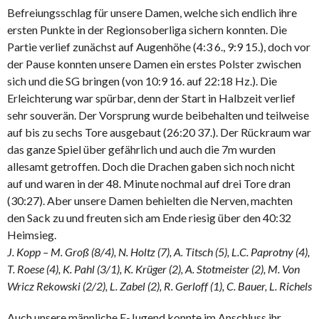
Befreiungsschlag für unsere Damen, welche sich endlich ihre
ersten Punkte in der Regionsoberliga sichern konnten. Die
Partie verlief zunächst auf Augenhöhe (4:3 6., 9:9 15.), doch vor
der Pause konnten unsere Damen ein erstes Polster zwischen
sich und die SG bringen (von 10:9 16. auf 22:18 Hz.). Die
Erleichterung war spürbar, denn der Start in Halbzeit verlief
sehr souverän. Der Vorsprung wurde beibehalten und teilweise
auf bis zu sechs Tore ausgebaut (26:20 37.). Der Rückraum war
das ganze Spiel über gefährlich und auch die 7m wurden
allesamt getroffen. Doch die Drachen gaben sich noch nicht
auf und waren in der 48. Minute nochmal auf drei Tore dran
(30:27). Aber unsere Damen behielten die Nerven, machten
den Sack zu und freuten sich am Ende riesig über den 40:32
Heimsieg.
J. Kopp – M. Groß (8/4), N. Holtz (7), A. Titsch (5), L.C. Paprotny (4),
T. Roese (4), K. Pahl (3/1), K. Krüger (2), A. Stotmeister (2), M. Von
Wricz Rekowski (2/2), L. Zabel (2), R. Gerloff (1), C. Bauer, L. Richels
Auch unsere männliche E-Jugend konnte im Anschluss ihr