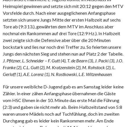
Heimspiel gewinnen und setzte sich mit 20:12 gegen den MTV
Vorsfelde durch. Nach einer ausgeglichenen Anfangsphase
setzten sich unsere Jungs Mitte der ersten Halbzeit auf sechs
Tore ab (9:3 13.), gewährten dem MTV im Anschluss aber
nochmal ein Rankommen auf drei Tore (12:9 Hz.). In Halbzeit
zwei zeigte sich die Defensive aber über die 20 Minuten
bockstark und lies nur noch drei Treffer zu. So feierten unsere
Jungs den nächsten Sieg und stehen nun auf Platz 2 der Tabelle.
J. Pfitzner, L. Schneider – F. Gutt (4), T. de Bearn (3), J. Packi (3), J.O.
Franke (2), C.L. Gutt (2), M. Kratzenstein (2), M. Rohstock (2), L.
Gerloff (1), A.E. Lorenz (1), N. Rostkowski, L.E. Witzenhausen
Für unsere weibliche D-Jugend gab es am Samstag leider keine
Zähler. In einer zähen Anfangsphase übernahmen die Gäste
vom HSC Ehmen in der 10. Minute das erste Mal die Führung
(2:3) und gaben sie nicht mehr ab. Beim Halbzeitstand von 5:8
waren unsere Mädels noch auf Tuchfühlung, doch im zweiten
Durchgang gab es leider kein Rankommen mehr. Am Ende