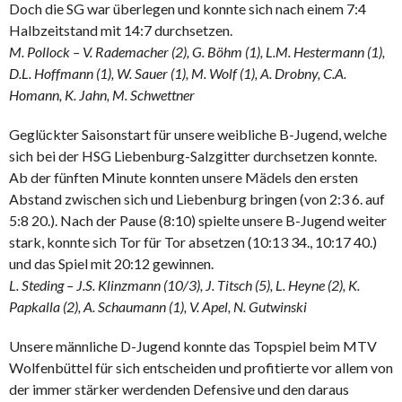
Doch die SG war überlegen und konnte sich nach einem 7:4
Halbzeitstand mit 14:7 durchsetzen.
M. Pollock – V. Rademacher (2), G. Böhm (1), L.M. Hestermann (1),
D.L. Hoffmann (1), W. Sauer (1), M. Wolf (1), A. Drobny, C.A.
Homann, K. Jahn, M. Schwettner
Geglückter Saisonstart für unsere weibliche B-Jugend, welche
sich bei der HSG Liebenburg-Salzgitter durchsetzen konnte.
Ab der fünften Minute konnten unsere Mädels den ersten
Abstand zwischen sich und Liebenburg bringen (von 2:3 6. auf
5:8 20.). Nach der Pause (8:10) spielte unsere B-Jugend weiter
stark, konnte sich Tor für Tor absetzen (10:13 34., 10:17 40.)
und das Spiel mit 20:12 gewinnen.
L. Steding – J.S. Klinzmann (10/3), J. Titsch (5), L. Heyne (2), K.
Papkalla (2), A. Schaumann (1), V. Apel, N. Gutwinski
Unsere männliche D-Jugend konnte das Topspiel beim MTV
Wolfenbüttel für sich entscheiden und profitierte vor allem von
der immer stärker werdenden Defensive und den daraus