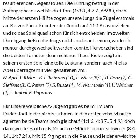
resultierenden Gegenstößen. Die Führung betrug in der
Anfangsphase zwei bis drei Tore (1:3 3., 4:7 7., 6:9 8.), doch
Mitte der ersten Hälfte zogen unsere Jungs die Zügel erstmals
an. Bis zur Pause konnten sie nämlich auf 11:19 davonziehen
und so das Spiel quasi schon für sich entscheiden. Im zweiten
Durchgang ließen die Jungs nichts mehr anbrennen, wodurch
munter durchgewechselt werden konnte. Hervorzuheben sind
die beiden Torhüter, denn nicht nur Thees Rieke zeigte in
seinem ersten Spiel eine tolle Leistung, sondern auch Niclas
Apel überragte mit vier gehaltenen 7m.
N. Apel, T. Rieke – K. Hillebrand (10), L. Wiese (8/1), B. Droz (7), C.
Steffens (3), C. Peters (2), S. Busse (1), M. Warmbein (1), L. Weidner
(1), L. Iqubal, E. Paprotny
Für unsere weibliche A-Jugend gab es beim TV Jahn
Duderstadt leider nichts zu holen. In den ersten zehn Minuten
agierten beide Teams noch gleichauf (1:1 3., 4:3 7., 5:4 9.), doch
dann wurde es offensiv für unsere Mädels immer schwerer (8:4
14., 14:7 24.). Mit 15:9 ging es in die Pause und leider erwischte