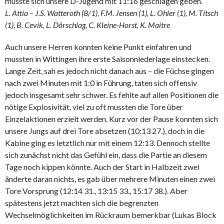
musste sich unsere D-Jugend mit 11:16 geschlagen geben.
L. Attia – J.S. Watteroth (8/1), F.M. Jensen (1), L. Ohler (1), M. Titsch
(1), B. Cevik, L. Dörschlag, C. Kleine-Horst, K. Maitre
Auch unsere Herren konnten keine Punkt einfahren und
mussten in Wittingen ihre erste Saisonniederlage einstecken.
Lange Zeit, sah es jedoch nicht danach aus – die Füchse gingen
nach zwei Minuten mit 1:0 in Führung, taten sich offensiv
jedoch insgesamt sehr schwer. Es fehlte auf allen Positionen die
nötige Explosivität, viel zu oft mussten die Tore über
Einzelaktionen erzielt werden. Kurz vor der Pause konnten sich
unsere Jungs auf drei Tore absetzen (10:13 27.), doch in die
Kabine ging es letztlich nur mit einem 12:13. Dennoch stellte
sich zunächst nicht das Gefühl ein, dass die Partie an diesem
Tage noch kippen könnte. Auch der Start in Halbzeit zwei
änderte daran nichts, es gab über mehrere Minuten einen zwei
Tore Vorsprung (12:14 31., 13:15 33., 15:17 38.). Aber
spätestens jetzt machten sich die begrenzten
Wechselmöglichkeiten im Rückraum bemerkbar (Lukas Block