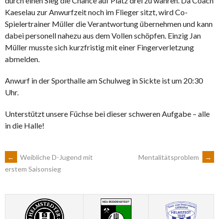
durch einen Sieg die Chance auf Platz drei zu wahren. Da Coach
Kaeselau zur Anwurfzeit noch im Flieger sitzt, wird Co-
Spielertrainer Müller die Verantwortung übernehmen und kann
dabei personell nahezu aus dem Vollen schöpfen. Einzig Jan
Müller musste sich kurzfristig mit einer Fingerverletzung
abmelden.
Anwurf in der Sporthalle am Schulweg in Sickte ist um 20:30
Uhr.
Unterstützt unsere Füchse bei dieser schweren Aufgabe – alle
in die Halle!
ARTIKEL-
←
Weibliche D-Jugend mit
Mentalitätsproblem
→
erstem Saisonsieg
NAVIGATION