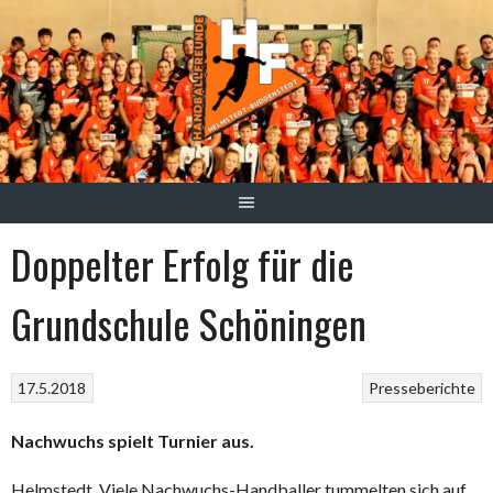
Springe
zum
Inhalt
Doppelter Erfolg für die
Grundschule Schöningen
17.5.2018
Presseberichte
Nachwuchs spielt Turnier aus.
Helmstedt. Viele Nachwuchs-Handballer tummelten sich auf