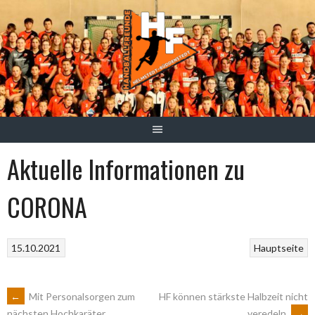
Springe
zum
Inhalt
Aktuelle Informationen zu
CORONA
15.10.2021
Hauptseite
ARTIKEL-
←
Mit Personalsorgen zum
HF können stärkste Halbzeit nicht
veredeln
→
nächsten Hochkaräter