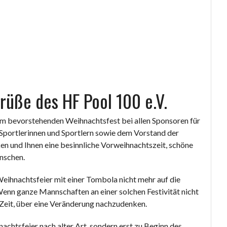
rüße des HF Pool 100 e.V.
dem bevorstehenden Weihnachtsfest bei allen Sponsoren für
 Sportlerinnen und Sportlern sowie dem Vorstand der
en und Ihnen eine besinnliche Vorweihnachtszeit, schöne
ünschen.
Weihnachtsfeier mit einer Tombola nicht mehr auf die
enn ganze Mannschaften an einer solchen Festivität nicht
 Zeit, über eine Veränderung nachzudenken.
achtsfeier nach alter Art, sondern erst zu Beginn des