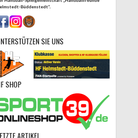
er Handball-Spielgemeinschaft „Handballfreunde
elmstedt-Büddenstedt“.
NTERSTÜTZEN SIE UNS
F SHOP
ETZTE ARTIKEL