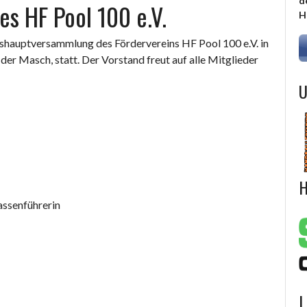
d
s HF Pool 100 e.V.
H
reshauptversammlung des Fördervereins HF Pool 100 e.V. in
er Masch, statt. Der Vorstand freut auf alle Mitglieder
U
H
assenführerin
L