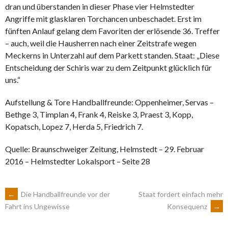
dran und überstanden in dieser Phase vier Helmstedter
Angriffe mit glasklaren Torchancen unbeschadet. Erst im
fünften Anlauf gelang dem Favoriten der erlösende 36. Treffer
– auch, weil die Hausherren nach einer Zeitstrafe wegen
Meckerns in Unterzahl auf dem Parkett standen. Staat: „Diese
Entscheidung der Schiris war zu dem Zeitpunkt glücklich für
uns.“
Aufstellung & Tore Handballfreunde: Oppenheimer, Servas –
Bethge 3, Timplan 4, Frank 4, Reiske 3, Praest 3, Kopp,
Kopatsch, Lopez 7, Herda 5, Friedrich 7.
Quelle: Braunschweiger Zeitung, Helmstedt – 29. Februar
2016 – Helmstedter Lokalsport – Seite 28
ARTIKEL-
←
Die Handballfreunde vor der
Staat fordert einfach mehr
Konsequenz
→
Fahrt ins Ungewisse