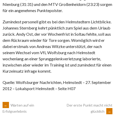
Nienburg (31:31) und den MTV Großenheidorn (23:23) sorgen
für ein angenehmes Punktepolster.
Zumindest personell gibt es bei den Helmstedtern Lichtblicke.
Johannes Sternberg kehrt pünktlich zum Spiel aus dem Urlaub
zurück. Andy Ost, der vor Wochenfrist in Soltau fehlte, soll aus
dem Rückraum wieder für Tore sorgen. Womöglich wird er
dabei erstmals von Andreas Witzke unterstützt, der nach
seinem Wechsel vom VfL Wolfsburg nach Helmstedt
wochenlang an einer Sprunggelenkverletzung laborierte,
inzwischen aber wieder im Training ist und zumindest für einen
Kurzeinsatz infrage kommt.
Quelle: Wolfsburger Nachrichten, Helmstedt – 27. September
2012 – Lokalsport Helmstedt – Seite H07
ARTIKEL-
←
Warten auf ein
Der erste Punkt macht nicht
glücklich
→
Erfolgserlebnis