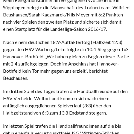
Beim Relegationsturnier am vergangenen Wochenende in
Süpplingen belegte die Mannschaft des Trainerteams Wilfried
Beushausen/Sarah Kaczmarek/Nils Meyer mit 6:2 Punkten
nach vier Spielen den zweiten Platz und sicherte sich damit
einen Startplatz für die Landesliga-Saison 2016/17.
Nach einem deutlichen 18:9-Auftakterfolg (Halbzeit 12:3)
gegen den HSV Warberg/Lelm folgte ein 10:4-Sieg gegen TuS
Hannover-Bothfeld. „Wir haben gleich zu Beginn dieser Partie
mit 2:4 zurückgelegen. Doch im Anschluss hat Hannover-
Bothfeld kein Tor mehr gegen uns erzielt“, berichtet
Beushausen.
Im dritten Spiel des Tages trafen die Handballfreunde auf den
HSV Vechelde-Woltorf und konnten sich nach einem
anfänglich ausgeglichenen Spielverlauf (3:3) über den
Halbzeitstand von 6:3 zum 13:8 Endstand steigern.
Im letzten Spiel trafen die Handballfreundinnen auf die bis
dahin ebenfalls verlustpunktfreie JSG Wittingen/Stöcken.