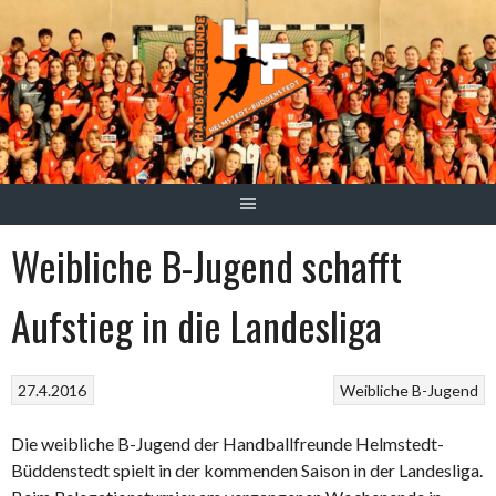
Springe
zum
Inhalt
Weibliche B-Jugend schafft
Aufstieg in die Landesliga
27.4.2016
Weibliche B-Jugend
Die weibliche B-Jugend der Handballfreunde Helmstedt-
Büddenstedt spielt in der kommenden Saison in der Landesliga.