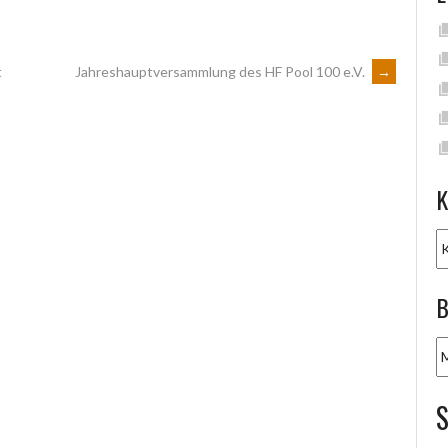
t
Jahreshauptversammlung des HF Pool 100 e.V.
→
K
K
B
B
A