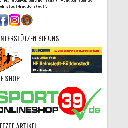
er Handball-Spielgemeinschaft „Handballfreunde
elmstedt-Büddenstedt“.
NTERSTÜTZEN SIE UNS
F SHOP
ETZTE ARTIKEL