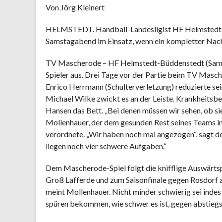
Von Jörg Kleinert
HELMSTEDT. Handball-Landesligist HF Helmstedt-B
Samstagabend im Einsatz, wenn ein kompletter Nach
TV Mascherode – HF Helmstedt-Büddenstedt (Samst
Spieler aus. Drei Tage vor der Partie beim TV Masch
Enrico Herrmann (Schulterverletzung) reduzierte sei
Michael Wilke zwickt es an der Leiste. Krankheitsb
Hansen das Bett. „Bei denen müssen wir sehen, ob 
Mollenhauer, der dem gesunden Rest seines Teams in
verordnete. „Wir haben noch mal angezogen“, sagt der
liegen noch vier schwere Aufgaben.“
Dem Mascherode-Spiel folgt die knifflige Auswärtspa
Groß Lafferde und zum Saisonfinale gegen Rosdorf a
meint Mollenhauer. Nicht minder schwierig sei indes
spüren bekommen, wie schwer es ist, gegen abstieg