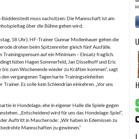
d
H
üddenstedt muss nachsitzen: Die Mannschaft ist am
holspieltag über die Bühne gehen wird.
U
ag, 18 Uhr). HF-Trainer Gunnar Mollenhauer gehen die
erode drohen beim Spitzenreiter gleich fünf Ausfälle.
n Trainingspensum auf ein Minimum – Einsatz fraglich.
edingt hüten Hagen Sommerfeld, Jan Disselhoff und Eric
sie bis zum Wochenende wieder zu Kräften kommen“, sagt
 den vergangenen Tagen harte Trainingseinheiten
H
 Trainer. Es solle kein Schlendrian einkehren. „Vor uns
rtie in Hondelage, ehe in eigener Halle die Spiele gegen
nstehen. „Entscheidend wird für uns das Hondelage-Spiel“,
 der Auftritt in Mascherode: „Wir haben in Edemissen zu
sbedrohte Mannschaften zu gewinnen.“
L