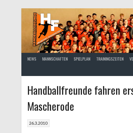
Springe
zum
Inhalt
NEWS
MANNSCHAFTEN
SPIELPLAN
TRAININGSZEITEN
V
Handballfreunde fahren er
Mascherode
26.3.2010