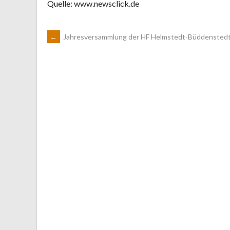
Quelle: www.newsclick.de
ARTIKEL-
←
Jahresversammlung der HF Helmstedt-Büddensted
NAVIGATION