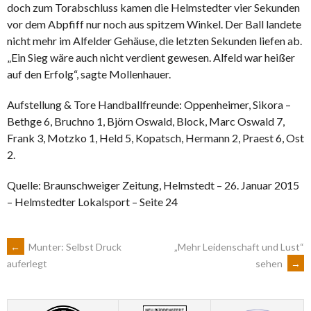
doch zum Torabschluss kamen die Helmstedter vier Sekunden
vor dem Abpfiff nur noch aus spitzem Winkel. Der Ball landete
nicht mehr im Alfelder Gehäuse, die letzten Sekunden liefen ab.
„Ein Sieg wäre auch nicht verdient gewesen. Alfeld war heißer
auf den Erfolg“, sagte Mollenhauer.
Aufstellung & Tore Handballfreunde: Oppenheimer, Sikora –
Bethge 6, Bruchno 1, Björn Oswald, Block, Marc Oswald 7,
Frank 3, Motzko 1, Held 5, Kopatsch, Hermann 2, Praest 6, Ost
2.
Quelle: Braunschweiger Zeitung, Helmstedt – 26. Januar 2015
– Helmstedter Lokalsport – Seite 24
ARTIKEL-
←
Munter: Selbst Druck
„Mehr Leidenschaft und Lust“
sehen
→
auferlegt
NAVIGATION