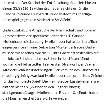
Helmstedt. Der Stachel der Enttäuschung sitzt tief: Nur zu
einem 33:33 (16:18)-Unentschieden reichte es für die
Handballfreunde Helmstedt-Büddenstedt im Oberliga-
Heimspiel gegen den Vorletzten SV Alfeld.
„Indiskutabel. Die Ansprüche der Mannschaft sind höhere“,
kommentierte der sportliche Leiter der HF, Gunnar
Mollenhauer, die Leistung. Mollenhauer hatte den beruflich
eingespannten Trainer Sebastian Munter vertreten. Und er
musste mit ansehen, wie die HF ihre Gäste offensichtlich auf
die leichte Schulter nahmen. Schon in der dritten Minute
wollten die Helmstedter ihren ersten Strafwurf per Dreher im
Alfelder Gehäuse unterbringen. Der Versuch des Kunstwurfs
misslang gehörig, war laut Mollenhauer „ein schlechtes Zeichen
für das komplette Spiel“. Die Helmstedter Lässigkeiten rissen
einfach nicht ab. „Wir haben den Gegner unnötig
starkgemacht“, sagte Mollenhauer. Bis zur 10. Minute hatten
die Hausherren drei Strafwürfe vergeben.