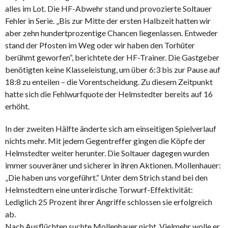
alles im Lot. Die HF-Abwehr stand und provozierte Soltauer
Fehler in Serie. „Bis zur Mitte der ersten Halbzeit hatten wir
aber zehn hundertprozentige Chancen liegenlassen. Entweder
stand der Pfosten im Weg oder wir haben den Torhüter
berühmt geworfen“, berichtete der HF-Trainer. Die Gastgeber
benötigten keine Klasseleistung, um über 6:3 bis zur Pause auf
18:8 zu enteilen – die Vorentscheidung. Zu diesem Zeitpunkt
hatte sich die Fehlwurfquote der Helmstedter bereits auf 16
erhöht.
In der zweiten Hälfte änderte sich am einseitigen Spielverlauf
nichts mehr. Mit jedem Gegentreffer gingen die Köpfe der
Helmstedter weiter herunter. Die Soltauer dagegen wurden
immer souveräner und sicherer in ihren Aktionen. Mollenhauer:
„Die haben uns vorgeführt.“ Unter dem Strich stand bei den
Helmstedtern eine unterirdische Torwurf-Effektivität:
Lediglich 25 Prozent ihrer Angriffe schlossen sie erfolgreich
ab.
Nach Ausflüchten suchte Mollenhauer nicht. Vielmehr wolle er