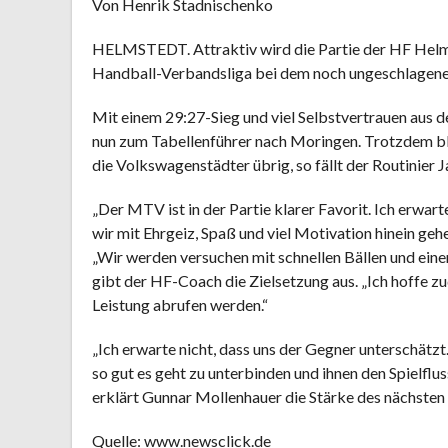
Von Henrik Stadnischenko
HELMSTEDT. Attraktiv wird die Partie der HF Helm
Handball-Verbandsliga bei dem noch ungeschlagene
Mit einem 29:27-Sieg und viel Selbstvertrauen aus d
nun zum Tabellenführer nach Moringen. Trotzdem b
die Volkswagenstädter übrig, so fällt der Routinier J
„Der MTV ist in der Partie klarer Favorit. Ich erwar
wir mit Ehrgeiz, Spaß und viel Motivation hinein g
„Wir werden versuchen mit schnellen Bällen und eine
gibt der HF-Coach die Zielsetzung aus. „Ich hoffe zu
Leistung abrufen werden.“
„Ich erwarte nicht, dass uns der Gegner unterschät
so gut es geht zu unterbinden und ihnen den Spielflu
erklärt Gunnar Mollenhauer die Stärke des nächsten
Quelle: www.newsclick.de