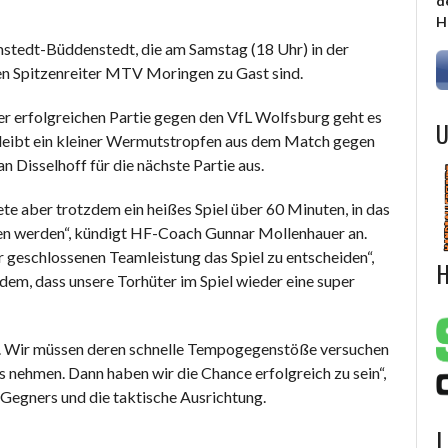
d
H
stedt-Büddenstedt, die am Samstag (18 Uhr) in der
n Spitzenreiter MTV Moringen zu Gast sind.
er erfolgreichen Partie gegen den VfL Wolfsburg geht es
U
leibt ein kleiner Wermutstropfen aus dem Match gegen
an Disselhoff für die nächste Partie aus.
tete aber trotzdem ein heißes Spiel über 60 Minuten, in das
ehen werden“, kündigt HF-Coach Gunnar Mollenhauer an.
r geschlossenen Teamleistung das Spiel zu entscheiden“,
H
dem, dass unsere Torhüter im Spiel wieder eine super
zt. Wir müssen deren schnelle Tempogegenstöße versuchen
ss nehmen. Dann haben wir die Chance erfolgreich zu sein“,
 Gegners und die taktische Ausrichtung.
L