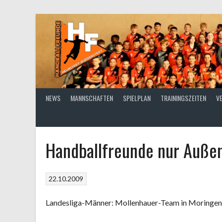
Springe
zum
Inhalt
NEWS
MANNSCHAFTEN
SPIELPLAN
TRAININGSZEITEN
V
Handballfreunde nur Außen
22.10.2009
Landesliga-Männer: Mollenhauer-Team in Moringen