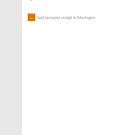
ARTIKEL-
←
Spitzenspiel steigt in Moringen
NAVIGATION