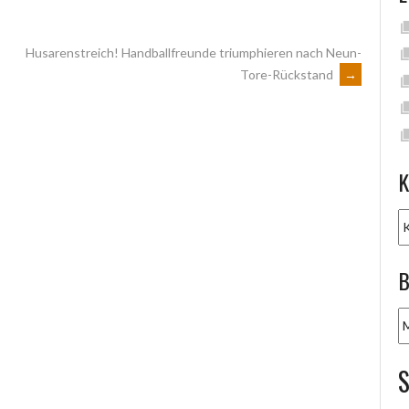
Husarenstreich! Handballfreunde triumphieren nach Neun-
Tore-Rückstand
→
K
K
B
B
A