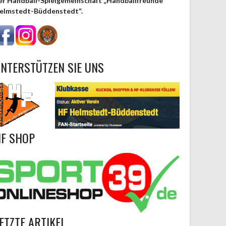
er Handball-Spielgemeinschaft „Handballfreunde
elmstedt-Büddenstedt“.
NTERSTÜTZEN SIE UNS
F SHOP
ETZTE ARTIKEL