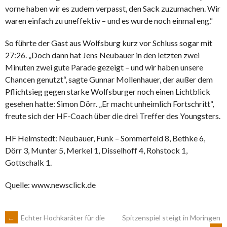
vorne haben wir es zudem verpasst, den Sack zuzumachen. Wir
waren einfach zu uneffektiv – und es wurde noch einmal eng.“
So führte der Gast aus Wolfsburg kurz vor Schluss sogar mit
27:26. „Doch dann hat Jens Neubauer in den letzten zwei
Minuten zwei gute Parade gezeigt – und wir haben unsere
Chancen genutzt“, sagte Gunnar Mollenhauer, der außer dem
Pflichtsieg gegen starke Wolfsburger noch einen Lichtblick
gesehen hatte: Simon Dörr. „Er macht unheimlich Fortschritt“,
freute sich der HF-Coach über die drei Treffer des Youngsters.
HF Helmstedt: Neubauer, Funk – Sommerfeld 8, Bethke 6,
Dörr 3, Munter 5, Merkel 1, Disselhoff 4, Rohstock 1,
Gottschalk 1.
Quelle: www.newsclick.de
ARTIKEL-
←
Echter Hochkaräter für die
Spitzenspiel steigt in Moringen