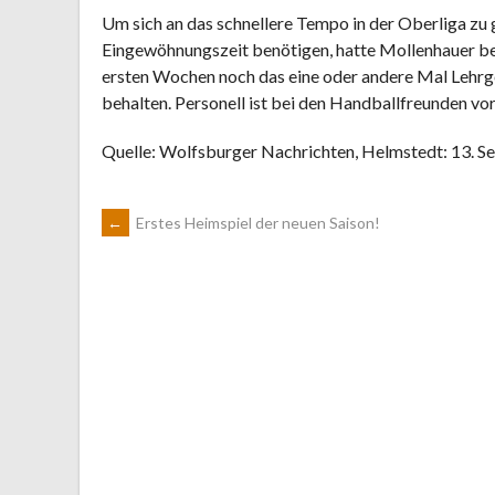
Um sich an das schnellere Tempo in der Oberliga z
Eingewöhnungszeit benötigen, hatte Mollenhauer ber
ersten Wochen noch das eine oder andere Mal Lehrge
behalten. Personell ist bei den Handballfreunden vor
Quelle: Wolfsburger Nachrichten, Helmstedt: 13. S
ARTIKEL-
←
Erstes Heimspiel der neuen Saison!
NAVIGATION