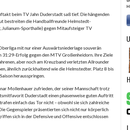
d
H
akt beim TV Jahn Duderstadt saß tief. Die hängenden
ut bestreiten die Handballfreunde Helmstedt-
 Julianum-Sporthalle) gegen Mitaufsteiger TV
U
 Oberliga mit nur einer Auswärtsniederlage souverän
em 31:29-Erfolg gegen den MTV Großenheidorn. Ihre Ziele
rfahrenen, aber noch am Kreuzband verletzten Allrounder
en, ähnlich zurückhaltend wie die Helmstedter. Platz 8 bis
Saison herausspringen.
H
ar Mollenhauer zufrieden, der seiner Mannschaft trotz
ftsmitfavorit Duderstadt einen phasenweise guten Auftritt
fen einfach das Tor nicht – obwohl sie sich zahlreiche
e Gegenspieler präsentierten sich nicht nur körperlich
riffen sich in der Defensive und Offensive entschlossen
L