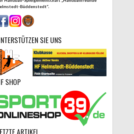
er Handball-Spielgemeinschaft „Handballfreunde
elmstedt-Büddenstedt“.
NTERSTÜTZEN SIE UNS
F SHOP
ETZTE ARTIKEL