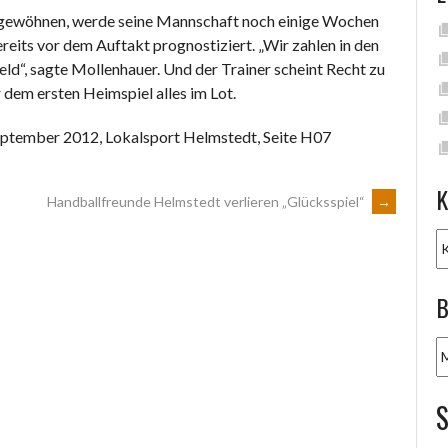
u gewöhnen, werde seine Mannschaft noch einige Wochen
eits vor dem Auftakt prognostiziert. „Wir zahlen in den
ld“, sagte Mollenhauer. Und der Trainer scheint Recht zu
 dem ersten Heimspiel alles im Lot.
eptember 2012, Lokalsport Helmstedt, Seite H07
K
Handballfreunde Helmstedt verlieren „Glücksspiel“
→
K
B
B
A