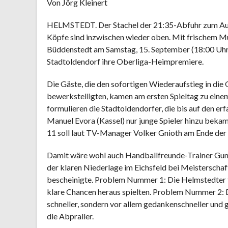
Von Jörg Kleinert
HELMSTEDT. Der Stachel der 21:35-Abfuhr zum Auft
Köpfe sind inzwischen wieder oben. Mit frischem M
Büddenstedt am Samstag, 15. September (18:00 Uhr,
Stadtoldendorf ihre Oberliga-Heimpremiere.
Die Gäste, die den sofortigen Wiederaufstieg in die
bewerkstelligten, kamen am ersten Spieltag zu ein
formulieren die Stadtoldendorfer, die bis auf den e
Manuel Evora (Kassel) nur junge Spieler hinzu bekam
11 soll laut TV-Manager Volker Gnioth am Ende der 
Damit wäre wohl auch Handballfreunde-Trainer Gunn
der klaren Niederlage im Eichsfeld bei Meisterscha
bescheinigte. Problem Nummer 1: Die Helmstedter tra
klare Chancen heraus spielten. Problem Nummer 2: Di
schneller, sondern vor allem gedankenschneller und g
die Abpraller.