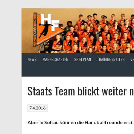
Springe
zum
Inhalt
NEWS
MANNSCHAFTEN
SPIELPLAN
TRAININGSZEITEN
V
Staats Team blickt weiter 
7.4.2016
Aber in Soltau können die Handballfreunde erst 