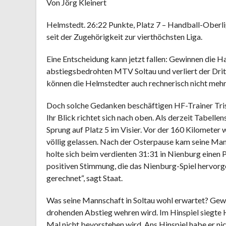
Von Jörg Kleinert
Helmstedt. 26:22 Punkte, Platz 7 – Handball-Oberli
seit der Zugehörigkeit zur vierthöchsten Liga.
Eine Entscheidung kann jetzt fallen: Gewinnen die H
abstiegsbedrohten MTV Soltau und verliert der Dr
können die Helmstedter auch rechnerisch nicht mehr
Doch solche Gedanken beschäftigen HF-Trainer Trist
Ihr Blick richtet sich nach oben. Als derzeit Tabel
Sprung auf Platz 5 im Visier. Vor der 160 Kilometer 
völlig gelassen. Nach der Osterpause kam seine Man
holte sich beim verdienten 31:31 in Nienburg einen 
positiven Stimmung, die das Nienburg-Spiel hervorg
gerechnet“, sagt Staat.
Was seine Mannschaft in Soltau wohl erwartet? Gewis
drohenden Abstieg wehren wird. Im Hinspiel siegte 
Mal nicht bevorstehen wird. Ans Hinspiel habe er nich