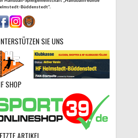
er Handball-Spielgemeinschaft „Handballfreunde
elmstedt-Büddenstedt“.
NTERSTÜTZEN SIE UNS
F SHOP
ETZTE ARTIKEL