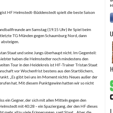
d
H
gist HF Helmstedt-Büddenstedt spielt die beste Saison
andballfreunde am Samstag (19.15 Uhr) ihr Spiel beim
U
ittletzte TG Münden gegen Schaumburg Nord, dann
 absteigen.
an Staat und seine Jungs überhaupt nicht. Im Gegenteil:
lensiebter haben die Helmstedter noch mindestens den
weiten Tour in den Heidekreis ist HF-Trainer Tristan Staat
H
nschaft vor Wochenfrist bestens aus den Startlöchern,
Punkt. „Es gibt bei uns im Moment nichts Neues außer der
erufen hat. Mit diesem Punktgewinn hatten wir so nicht
s ein Gegner, der sich mit allen Mitteln gegen den
Helmstedt mit 40:28 – ein Spaziergang, der den HF dieses
L
t mehr allzu viele Erinnerungen, sagt Staat. „Aber die