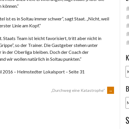
n können.“
 ist es in Soltau immer schwer“, sagt Staat. „Nicht, weil
erster Linie am Kopf.“
taats Team ist leicht favorisiert, tritt aber nicht in
Grippe“, so der Trainer. Die Gastgeber stehen unter
r in der Oberliga bleiben. Doch der Coach der
K
nd wir wollen natürlich in Soltau punkten.“
K
il 2016 – Helmstedter Lokalsport – Seite 31
B
„Durchweg eine Katastrophe“
→
B
A