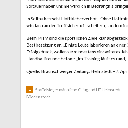
Soltauer haben uns nie wirklich in Bedrängnis bringe
In Soltau herrscht Haftkleberverbot. „Ohne Haftmittel
wir dann an der Treffsicherheit scheitern, sondern in 
Beim MTV sind die sportlichen Ziele klar abgesteckt. S
Bestbesetzung an. „Einige Leute laborieren an einer 
Erfolgsdruck, wollen sie mindestens ein weiteres Jah
Handballfreunde betont: „Im Training läuft es rund, u
Quelle: Braunschweiger Zeitung, Helmstedt – 7. Apr
ARTIKEL-
←
Staffelsieger männliche C-Jugend HF Helmstedt-
Büddenstedt
NAVIGATION